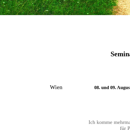
Semina
Wien
08
. und 09. Aug
Ich komme mehrmals
für 