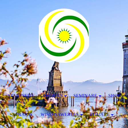
STARTSEITE
THOMAS
SEMINARE
SHOP
PRAXIS
WISSENSWERTES
RITUALE