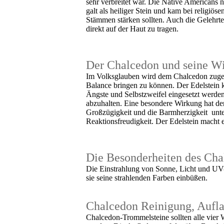
sehr verbreitet war. Die Native Americans 
galt als heiliger Stein und kam bei religi
Stämmen stärken sollten. Auch die Gelehrt
direkt auf der Haut zu tragen.
Der Chalcedon und seine W
Im Volksglauben wird dem Chalcedon zuges
Balance bringen zu können. Der Edelstein
Ängste und Selbstzweifel eingesetzt werden
abzuhalten. Eine besondere Wirkung hat de
Großzügigkeit und die Barmherzigkeit unter
Reaktionsfreudigkeit. Der Edelstein macht 
Die Besonderheiten des Cha
Die Einstrahlung von Sonne, Licht und UV-S
sie seine strahlenden Farben einbüßen.
Chalcedon Reinigung, Aufl
Chalcedon-Trommelsteine sollten alle vier