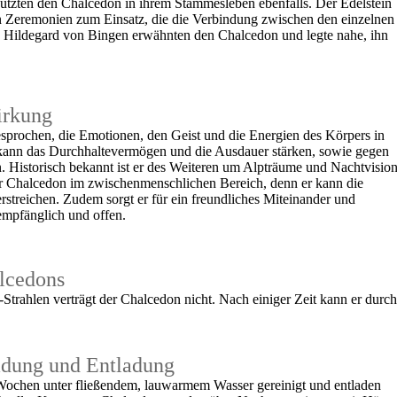
nutzten den Chalcedon in ihrem Stammesleben ebenfalls. Der Edelstein
ösen Zeremonien zum Einsatz, die die Verbindung zwischen den einzelnen
e Hildegard von Bingen erwähnten den Chalcedon und legte nahe, ihn
irkung
prochen, die Emotionen, den Geist und die Energien des Körpers in
 kann das Durchhaltevermögen und die Ausdauer stärken, sowie gegen
. Historisch bekannt ist er des Weiteren um Alpträume und Nachtvisio
r Chalcedon im zwischenmenschlichen Bereich, denn er kann die
streichen. Zudem sorgt er für ein freundliches Miteinander und
empfänglich und offen.
lcedons
trahlen verträgt der Chalcedon nicht. Nach einiger Zeit kann er durch
adung und Entladung
 Wochen unter fließendem, lauwarmem Wasser gereinigt und entladen