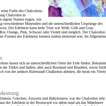
e reine Farbe des Chalcedons.
nung Chalcedon in
n eigene Namen tragen, wie
 verschiedener Mineralien und die unterschiedlichen Ursprünge des
uancen. Der Edelstein kann helle Töne wie Weiß, Gelb und Grau
 Rot, Orange, Pink, Schwarz oder Violett sind möglich. Der Chalcedon
ene Formen des Edelsteins können zudem irisierend sein. Im Allgemein
s
dons lassen sich an unterschiedlichen Orten der Erde finden. Bekannt
 die Türkei und Indien, aber auch Russland und Brasilien, sowie Sizil
ich von der antiken Hafenstadt Chalkedon ableiten, die heute ein Vierte
edeutung
n Römern, Griechen, Assyrern und Babyloniern, war der Chalcedon sehr
ass der Edelstein in der Bronzezeit vor allem rund um das Mittelmeer