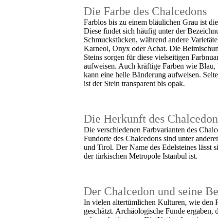
Die Farbe des Chalcedons
Farblos bis zu einem bläulichen Grau ist di
Diese findet sich häufig unter der Bezeich
Schmuckstücken, während andere Varietäte
Karneol, Onyx oder Achat. Die Beimischung
Steins sorgen für diese vielseitigen Farbn
aufweisen. Auch kräftige Farben wie Blau,
kann eine helle Bänderung aufweisen. Selt
ist der Stein transparent bis opak.
Die Herkunft des Chalcedon
Die verschiedenen Farbvarianten des Chalce
Fundorte des Chalcedons sind unter anderem
und Tirol. Der Name des Edelsteines lässt s
der türkischen Metropole Istanbul ist.
Der Chalcedon und seine B
In vielen altertümlichen Kulturen, wie de
geschätzt. Archäologische Funde ergaben, d