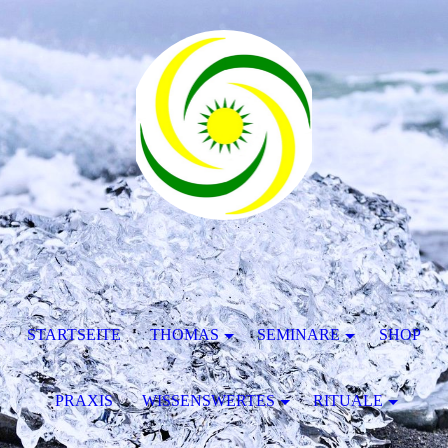
STARTSEITE
THOMAS
SEMINARE
SHOP
PRAXIS
WISSENSWERTES
RITUALE