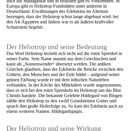
auch auf Madagaskar und in Brasilien gibt es Vorkommen. In
Europa gibt es Heliotrop-Fundstätten unter anderem in
Deutschland. Erwähnungen des Edelsteins im Altertum
bezeugen, dass der Heliotrop schon lange abgebaut wird: bei
den Alt-Ägyptern und Indern war er als äußerst kraftvoller
Schutzstein begehrt.
Der Heliotrop und seine Bedeutung
Das Wort Heliotrop bezieht sich nicht auf die roten Sprenkel in
seiner Farbe. Sein Name stammt aus dem Griechischen und
kann als „Sonnenwender“ übersetzt werden. Die antiken
Griechen glaubten, dass der Edelstein die Brücke zwischen den
Göttern, den Menschen und der Erde bildet – aufgrund seiner
grünen Färbung wurde er mit dem irdischen Naturleben
verbunden. In der Kirche des Mittelalters wurde angenommen,
dass es sich bei den roten Sprenkeln im Heliotrop um das Blut
Christis handele. Die bekannte Gelehrte Hildegard von Bingen
zählte den Heliotrop zu den zwölf Grundsteinen Gottes und
sprach ihm große Heilerfolge zu. So kam der Edelstein auch zu
einem weiteren Namen: Hildegardsjaspis.
Der Heliotrop und seine Wirkung