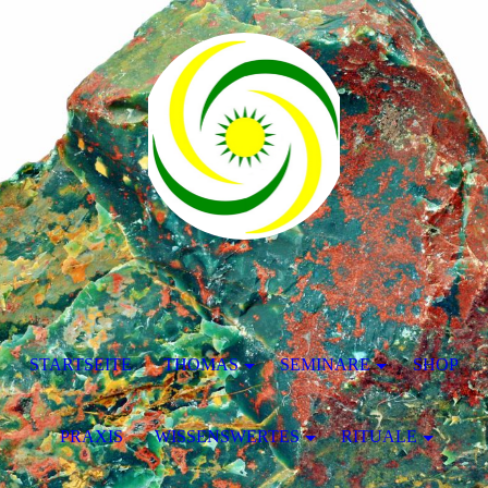
STARTSEITE
THOMAS
SEMINARE
SHOP
PRAXIS
WISSENSWERTES
RITUALE