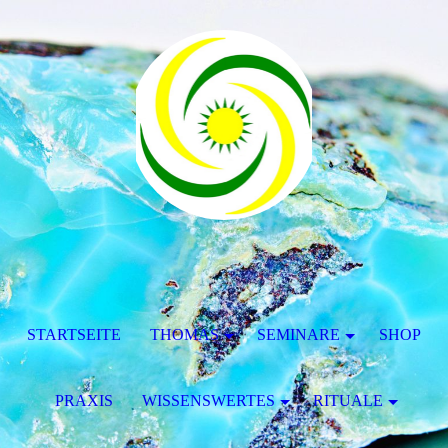
STARTSEITE
THOMAS
SEMINARE
SHOP
PRAXIS
WISSENSWERTES
RITUALE