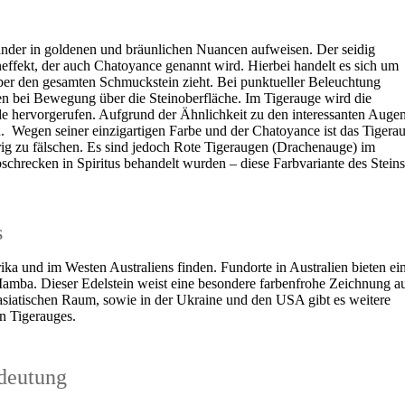
nder in goldenen und bräunlichen Nuancen aufweisen. Der seidig
effekt, der auch Chatoyance genannt wird. Hierbei handelt es sich um
über den gesamten Schmuckstein zieht. Bei punktueller Beleuchtung
fen bei Bewegung über die Steinoberfläche. Im Tigerauge wird die
e hervorgerufen. Aufgrund der Ähnlichkeit zu den interessanten Auge
n. Wegen seiner einzigartigen Farbe und der Chatoyance ist das Tigera
g zu fälschen. Es sind jedoch Rote Tigeraugen (Drachenauge) im
schrecken in Spiritus behandelt wurden – diese Farbvariante des Steins
s
rika und im Westen Australiens finden. Fundorte in Australien bieten ei
amba. Dieser Edelstein weist eine besondere farbenfrohe Zeichnung au
asiatischen Raum, sowie in der Ukraine und den USA gibt es weitere
n Tigerauges.
deutung