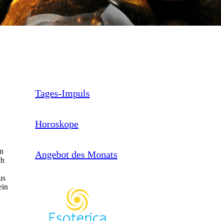
Tages-Impuls
Horoskope
on
Angebot des Monats
ch
us
ein