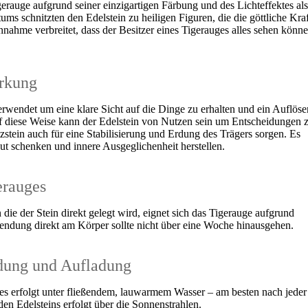
igerauge aufgrund seiner einzigartigen Färbung und des Lichteffektes als
ums schnitzten den Edelstein zu heiligen Figuren, die die göttliche Kraf
nahme verbreitet, dass der Besitzer eines Tigerauges alles sehen könne
irkung
erwendet um eine klare Sicht auf die Dinge zu erhalten und ein Auflöse
uf diese Weise kann der Edelstein von Nutzen sein um Entscheidungen 
zstein auch für eine Stabilisierung und Erdung des Trägers sorgen. Es
ut schenken und innere Ausgeglichenheit herstellen.
erauges
 die der Stein direkt gelegt wird, eignet sich das Tigerauge aufgrund
wendung direkt am Körper sollte nicht über eine Woche hinausgehen.
dung und Aufladung
s erfolgt unter fließendem, lauwarmem Wasser – am besten nach jeder
n Edelsteins erfolgt über die Sonnenstrahlen.