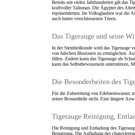
Bereits seit vielen Jahrhunderten gilt das T
kraftvoller Talisman. Die Ägypter des Altert
repräsentierten. Im Volksglauben war die An
auch hinter verschlossenen Türen.
Das Tigerauge und seine W
In der Steinheilkunde wird das Tigerauge v
von falschen Illusionen zu ermöglichen. A
fällen. Zudem kann das Tigerauge als Schut
kann das Selbstbewusstsein unterstützen, M
Die Besonderheiten des Tig
Für die Zubereitung von Edelsteinwasser, in
seiner Bestandteile nicht. Eine längere An
Tigerauge Reinigung, Entla
Die Reinigung und Entladung des Tigerauge
Benutzung. Die Aufladung des chatoyierende